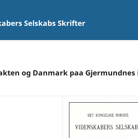
abers Selskabs Skrifter
atrakten og Danmark paa Gjermundnes 