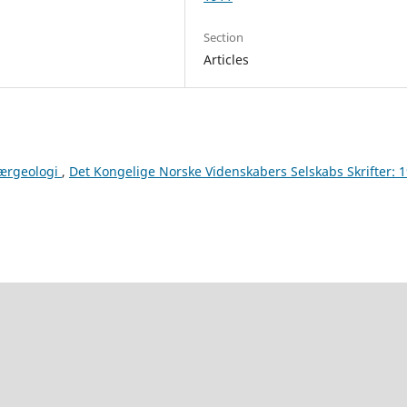
Section
Articles
tærgeologi
,
Det Kongelige Norske Videnskabers Selskabs Skrifter: 