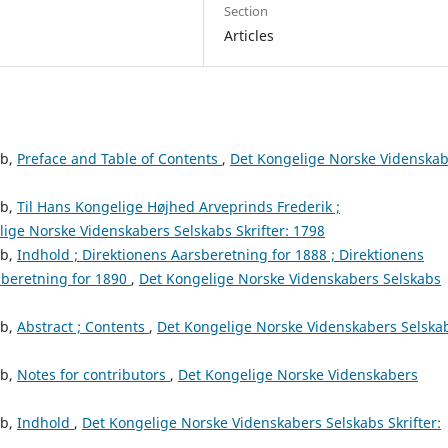
Section
Articles
ab,
Preface and Table of Contents
,
Det Kongelige Norske Videnska
ab,
Til Hans Kongelige Højhed Arveprinds Frederik ;
ige Norske Videnskabers Selskabs Skrifter: 1798
ab,
Indhold ; Direktionens Aarsberetning for 1888 ; Direktionens
sberetning for 1890
,
Det Kongelige Norske Videnskabers Selskabs
ab,
Abstract ; Contents
,
Det Kongelige Norske Videnskabers Selska
ab,
Notes for contributors
,
Det Kongelige Norske Videnskabers
ab,
Indhold
,
Det Kongelige Norske Videnskabers Selskabs Skrifter: