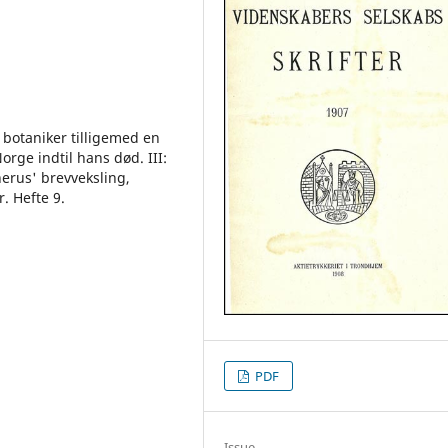
botaniker tilligemed en
orge indtil hans død. III:
erus' brevveksling,
. Hefte 9.
PDF
Issue