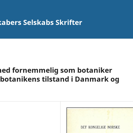
abers Selskabs Skrifter
hed fornemmelig som botaniker
r botanikens tilstand i Danmark og