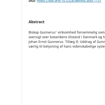
DOI:
https://doi.org/10.5324/dknvss.v0i0.1131
Abstract
Biskop Gunnerus' virksomhed fornemmelig som 
oversigt over botanikens tilstand i Danmark og N
Johan Ernst Gunnerus. Tillæg II: Uddrag af Gunn
særlig til belysning af hans videnskabelige sysler