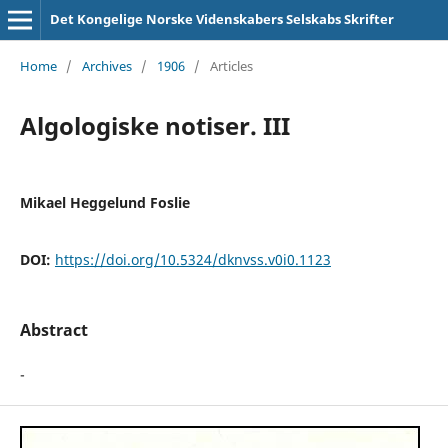
Det Kongelige Norske Videnskabers Selskabs Skrifter
Home
/
Archives
/
1906
/
Articles
Algologiske notiser. III
Mikael Heggelund Foslie
DOI:
https://doi.org/10.5324/dknvss.v0i0.1123
Abstract
-