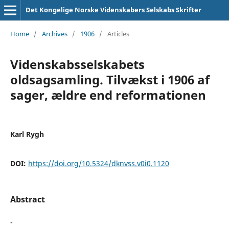
Det Kongelige Norske Videnskabers Selskabs Skrifter
Home
/
Archives
/
1906
/
Articles
Videnskabsselskabets
oldsagsamling. Tilvækst i 1906 af
sager, ældre end reformationen
Karl Rygh
DOI:
https://doi.org/10.5324/dknvss.v0i0.1120
Abstract
-