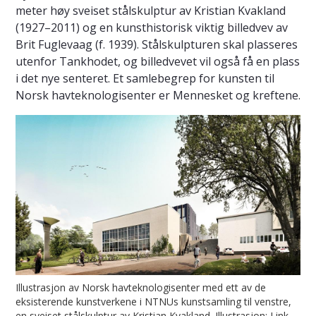
meter høy sveiset stålskulptur av Kristian Kvakland
(1927–2011) og en kunsthistorisk viktig billedvev av
Brit Fuglevaag (f. 1939). Stålskulpturen skal plasseres
utenfor Tankhodet, og billedvevet vil også få en plass
i det nye senteret. Et samlebegrep for kunsten til
Norsk havteknologisenter er Mennesket og kreftene.
Illustrasjon av Norsk havteknologisenter med ett av de
eksisterende kunstverkene i NTNUs kunstsamling til venstre,
en sveiset stålskulptur av Kristian Kvakland. Illustrasjon: Link