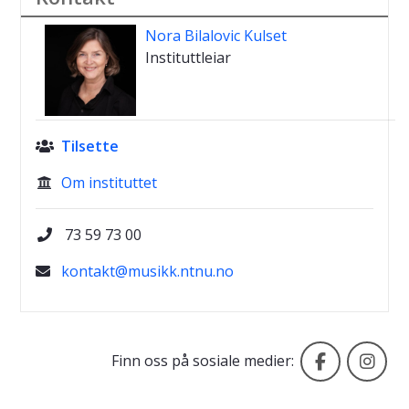
Nora Bilalovic Kulset
Instituttleiar
Tilsette

Om instituttet

73 59 73 00

kontakt@musikk.ntnu.no
Institutt
Ins
Finn oss på sosiale medier: