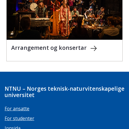
Arrangement og konsertar
NTNU – Norges teknisk-naturvitenskapelige
universitet
For ansatte
For studenter
Innsida