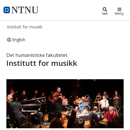
Institutt for musikk
NTNU Hjemmeside
Søk
Meny
Institutt for musikk
English
Institutt for musikk
Det humanistiske fakultetet
Institutt for musikk