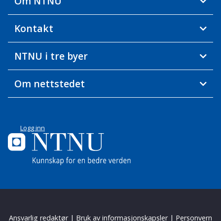
Om NTNU
Kontakt
NTNU i tre byer
Om nettstedet
Logg inn
Ansvarlig redaktør
|
Bruk av informasjonskapsler
|
Personvern