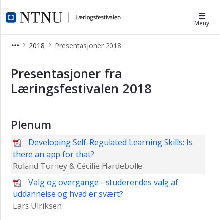
×
Læringsfestivalen
Meny
Program
2018
Presentasjoner 2018
Påmelding
Presentasjoner 2018
Send
Presentasjoner fra
inn
Læringsfestivalen 2018
konferansebidrag
Til
deg
Plenum
som
skal
Developing Self-Regulated Learning Skills: Is
bidra
there an app for that?
Til
Roland Torney & Cécilie Hardebolle
deg
Valg og overgange - studerendes valg af
som
skal
uddannelse og hvad er svært?
delta
Lars Ulriksen
Tidlegare