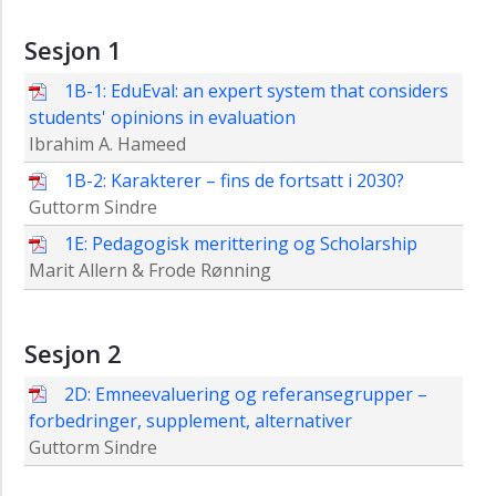
konferansar
Sesjon 1
2026
1B-1: EduEval: an expert system that considers
2025
students' opinions in evaluation
2024
Ibrahim A. Hameed
2023
1B-2: Karakterer – fins de fortsatt i 2030?
Guttorm Sindre
2022
1E: Pedagogisk merittering og Scholarship
2021
Marit Allern & Frode Rønning
2020
2019
Sesjon 2
2018
2D: Emneevaluering og referansegrupper –
Presentasjoner
forbedringer, supplement, alternativer
2018
Guttorm Sindre
2017