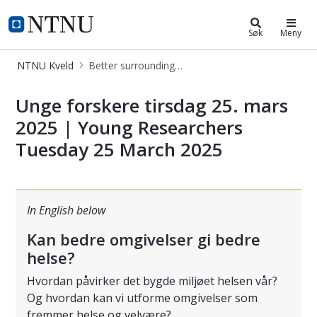
NTNU Kveld
NTNU Hjemmeside
Søk
Meny
NTNU Kveld
Better surroundings better health
Better surroundings better health
Unge forskere tirsdag 25. mars
2025 | Young Researchers
Tuesday 25 March 2025
In English below
Kan bedre omgivelser gi bedre
helse?
Hvordan påvirker det bygde miljøet helsen vår?
Og hvordan kan vi utforme omgivelser som
fremmer helse og velvære?