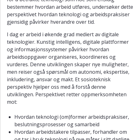
COVID-
bestemmer hvordan arbeid utføres, undersøker dette
19
perspektivet hvordan teknologi og arbeidspraksiser
crisis
gjensidig påvirker hverandre over tid.
and
its
I dag er arbeid i økende grad mediert av digitale
aftermath
teknologier. Kunstig intelligens, digitale plattformer
og informasjonssystemer påvirker hvordan
Forsking
arbeidsoppgaver organiseres, koordineres og
Formidling
vurderes. Denne utviklingen skaper nye muligheter,
Studier
men reiser også spørsmål om autonomi, ekspertise,
ved
inkludering, ansvar og makt. Et sosioteknisk
KULT
perspektiv hjelper oss med å forstå denne
Forskarutdanning
utviklingen. Perspektivet retter oppmerksomheten
(ph.d.)
mot:
Strategi
2026-
Hvordan teknologi (om)former arbeidspraksiser,
2035
beslutningsprosesser og samarbeid
Hvordan arbeidstakere tilpasser, forhandler om
og tar i bruk teknologi på nye måter i sitt daglige