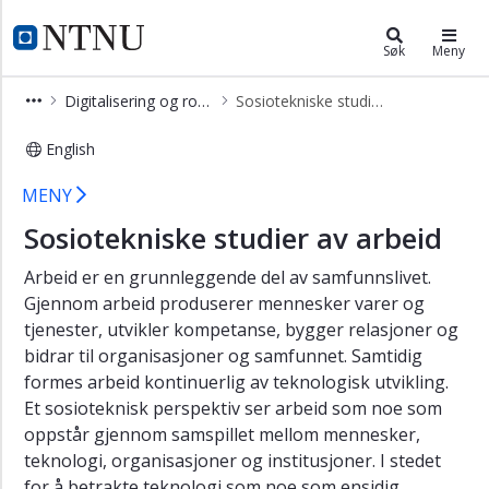
×
Institutt for tverrfaglige kulturstud
NTNU Hjemmeside
Søk
Meny
Kontakt
Digitalisering og robotisering av samfunnet
Sosiotekniske studier av arbeid
Senter
for
English
kjønnsforsking
Sosiotekniske studier av arbeid
(SKF)
MENY
Senter
Sosiotekniske studier av arbeid
for
teknologi
Arbeid er en grunnleggende del av samfunnslivet.
og
Gjennom arbeid produserer mennesker varer og
samfunn
tjenester, utvikler kompetanse, bygger relasjoner og
ProGender:
bidrar til organisasjoner og samfunnet. Samtidig
A
formes arbeid kontinuerlig av teknologisk utvikling.
digital
Et sosioteknisk perspektiv ser arbeid som noe som
hub
oppstår gjennom samspillet mellom mennesker,
on
teknologi, organisasjoner og institusjoner. I stedet
gender,
for å betrakte teknologi som noe som ensidig
the