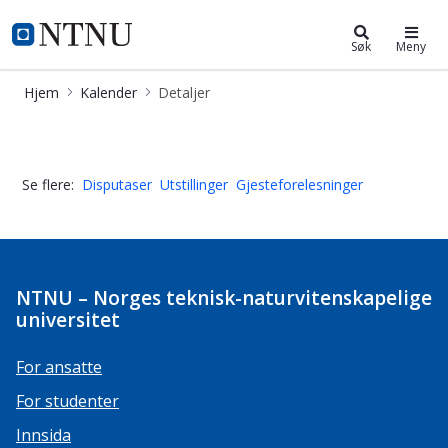
Kalender
NTNU Hjemmeside
Søk
Meny
Hjem
Kalender
Detaljer
50-års Jubileum for Vernepleierutd
Se flere:
Disputaser
Utstillinger
Gjesteforelesninger
NTNU – Norges teknisk-naturvitenskapelige
universitet
For ansatte
For studenter
Innsida