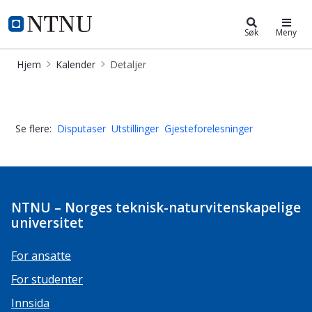
Kalender
NTNU Hjemmeside
Søk
Meny
Hjem
Kalender
Detaljer
NTNU Kveld 12. mai kl 19.00 Totalf
Se flere:
Disputaser
Utstillinger
Gjesteforelesninger
NTNU – Norges teknisk-naturvitenskapelige
universitet
For ansatte
For studenter
Innsida