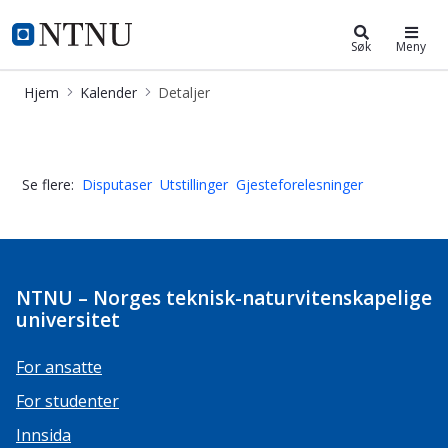
Kalender
NTNU Hjemmeside
Søk
Meny
Hjem
Kalender
Detaljer
Kort og Godt om ADHD - opplærings
Se flere:
Disputaser
Utstillinger
Gjesteforelesninger
NTNU – Norges teknisk-naturvitenskapelige
universitet
For ansatte
For studenter
Innsida