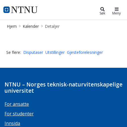
Kalender
NTNU Hjemmeside
Søk
Meny
Hjem
Kalender
Detaljer
Breakfast meeting: Hybrid care – the
Se flere:
Disputaser
Utstillinger
Gjesteforelesninger
NTNU – Norges teknisk-naturvitenskapelige
universitet
For ansatte
For studenter
Innsida