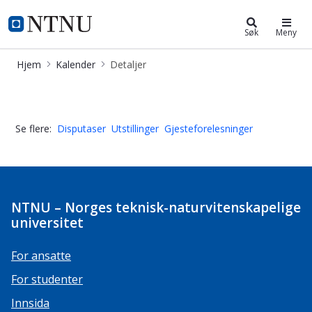
Kalender
NTNU Hjemmeside
Søk
Meny
Hjem
Kalender
Detaljer
Disputas fredag 22. September 2023
Se flere:
Disputaser
Utstillinger
Gjesteforelesninger
NTNU – Norges teknisk-naturvitenskapelige
universitet
For ansatte
For studenter
Innsida