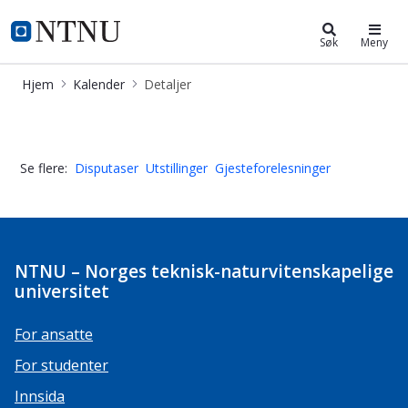
Kalender
NTNU Hjemmeside
Søk
Meny
Hjem
Kalender
Detaljer
Disputas 8. mars: Ola Stedje Hanseru
Se flere:
Disputaser
Utstillinger
Gjesteforelesninger
NTNU – Norges teknisk-naturvitenskapelige
universitet
For ansatte
For studenter
Innsida