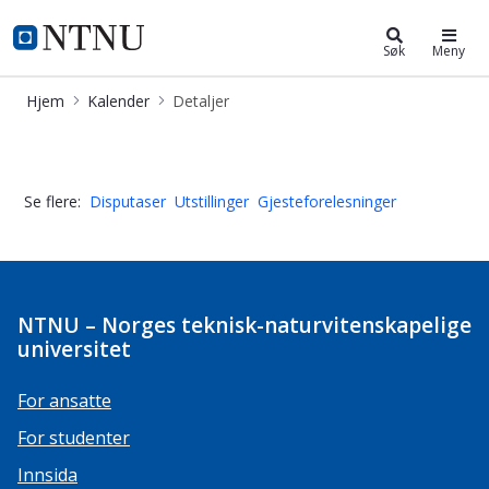
Kalender
NTNU Hjemmeside
Søk
Meny
Hjem
Kalender
Detaljer
Innføring i bruk av "Mindre stress
Se flere:
Disputaser
Utstillinger
Gjesteforelesninger
NTNU – Norges teknisk-naturvitenskapelige
universitet
For ansatte
For studenter
Innsida