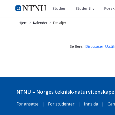
Studier
Studentliv
Forsk
Kalender
NTNU Hjemmeside
Hjem
Kalender
Detaljer
Defence of Thesis 22 May 2026: Toll
Se flere:
Disputaser
Utstil
NTNU – Norges teknisk-naturvitenskapel
For ansatte
|
For studenter
|
Innsida
|
Can