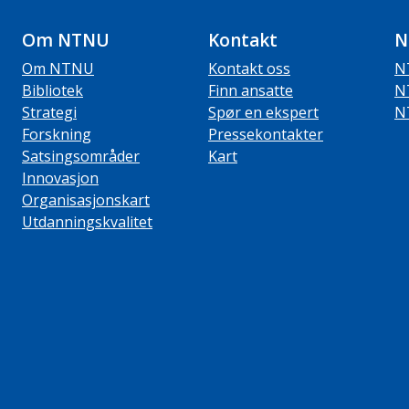
Om NTNU
Kontakt
N
Om NTNU
Kontakt oss
N
Bibliotek
Finn ansatte
N
Strategi
Spør en ekspert
N
Forskning
Pressekontakter
Satsingsområder
Kart
Innovasjon
Organisasjonskart
Utdanningskvalitet
ube