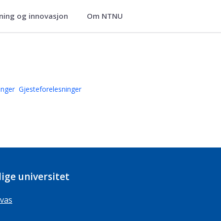
ning og innovasjon
Om NTNU
ef Emil Jørgensen – Faculty of Infor
linger
Gjesteforelesninger
ige universitet
vas