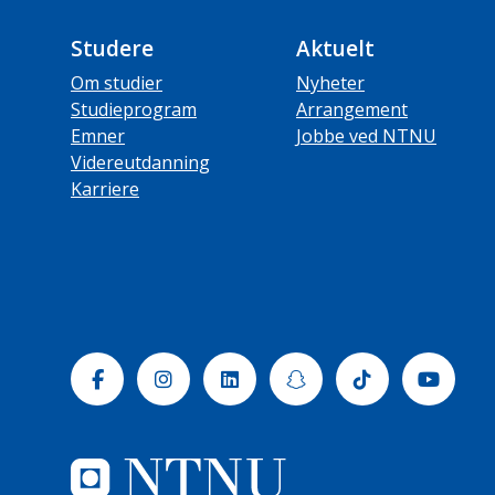
Studere
Aktuelt
Om studier
Nyheter
Studieprogram
Arrangement
Emner
Jobbe ved NTNU
Videreutdanning
Karriere
Facebook
Instagram
Linkedin
Snapchat
Tiktok
Yout