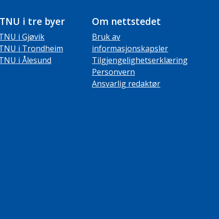
TNU i tre byer
Om nettstedet
TNU i Gjøvik
Bruk av
TNU i Trondheim
informasjonskapsler
TNU i Ålesund
Tilgjengelighetserklæring
Personvern
Ansvarlig redaktør