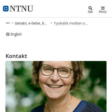
Institutt for nevromedisin og beve
NTNU Hjemmeside
Søk
Meny
Geriatri, e-helse, bevegelse, hjerneslag og rehabilitering
Fysikalsk medisin og rehabilitering
English
Fysikalsk medisin og rehabilitering
Kontakt