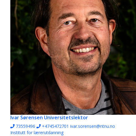
Ivar Sørensen
Universitetslektor
73559496
+4745472701
ivar.sorensen@ntnu.no
Institutt for lærerutdanning