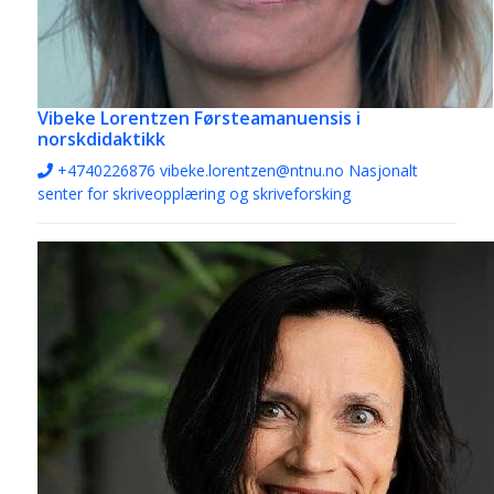
Vibeke Lorentzen
Førsteamanuensis i
norskdidaktikk
+4740226876
vibeke.lorentzen@ntnu.no
Nasjonalt
senter for skriveopplæring og skriveforsking