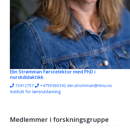
Elin Strømman
Førstelektor med PhD i
norskdidaktikk
73412757
+4799360342
elin.stromman@ntnu.no
Institutt for lærerutdanning
Medlemmer i forskningsgruppe