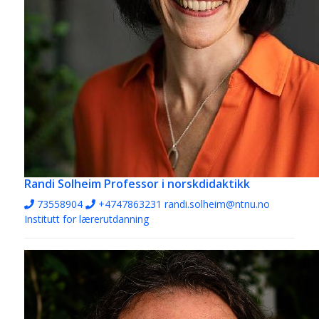
Randi Solheim
Professor i norskdidaktikk
73558904
+4747863231
randi.solheim@ntnu.no
Institutt for lærerutdanning