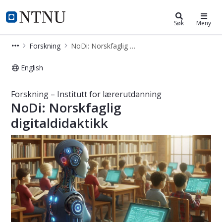
Institutt for lærerutdanning
NTNU Hjemmeside
Søk
Meny
Forskning
NoDi: Norskfaglig digitaldidaktikk
English
NoDi: Norskfaglig digitaldidaktikk –
Forskning – Institutt for lærerutdanning
NoDi: Norskfaglig
digitaldidaktikk