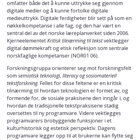
omfatter både det å kunne uttrykke seg gjennom
digitale medier og å kunne fortolke digitale
medieuttrykk. Digitale ferdigheter blir sett på som en
nøkkelkompetanse i alle fag, og den har vært en
sentral del av det norske læreplanverket siden 2006.
Kjerneelementet
Kritisk tilnærming til tekst
vektlegger
digital dømmekraft og etisk refleksjon som sentrale
norskfaglige kompetanser (NOR01 06).
Forskningsgruppa orienterer seg mot forskningsfelt
som
semiotisk teknologi, literacy og sosiomateriell
tekstforskning
. Felles for disse feltene er en kritisk
tilnærming til hvordan teknologien er formet av, og
formende for, de sosiale praksisene den inngår i, og
hvordan de tradisjonelle tekstpraksisene stadig
oversettes til ny programvare. Videre vektlegges
programvarers brobyggende funksjoner i et
kulturhistorisk og estetisk perspektiv. Dagens
programvare legger opp til at brukerne kan flytte seg