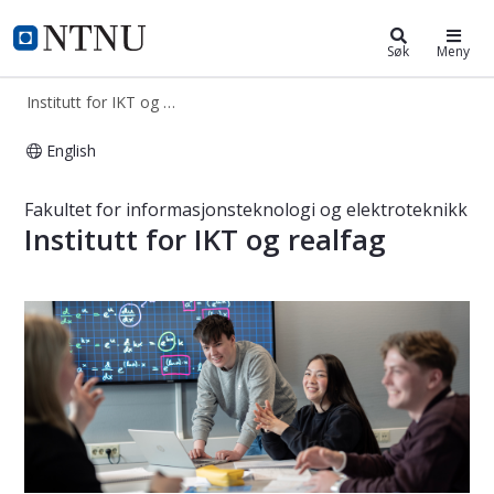
Institutt for IKT og realfag
NTNU Hjemmeside
Søk
Meny
Institutt for IKT og realfag
English
Institutt for IKT og realfag
Fakultet for informasjonsteknologi og elektroteknikk
Institutt for IKT og realfag