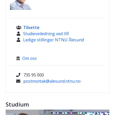
Tilsette

Studieveiledning ved IIR

Ledige stillinger NTNU Ålesund

Om oss

735 95 000

postmottak@alesund.ntnu.no
Studium