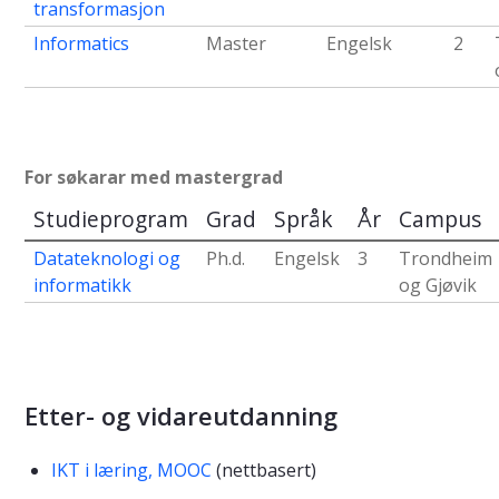
transformasjon
Informatics
Master
Engelsk
2
For søkarar med mastergrad
Studieprogram
Grad
Språk
År
Campus
Datateknologi og
Ph.d.
Engelsk
3
Trondheim
informatikk
og Gjøvik
Etter- og vidareutdanning
IKT i læring, MOOC
(nettbasert)