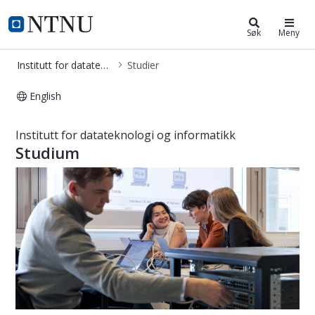
Institutt for datateknologi og info
NTNU Hjemmeside
Søk
Meny
Institutt for datateknologi og informatikk
Studier
English
Studier ved Institutt for datateknolo
Institutt for datateknologi og informatikk
Studium