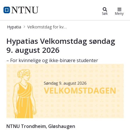
Hypatia
NTNU Hjemmeside
Søk
Meny
Hypatia
Velkomstdag for kvinnelige studenter i Trondheim
Velkomstdag for jenter i Trondheim
Hypatias Velkomstdag søndag
9. august 2026
– For kvinnelige og ikke-binære studenter
NTNU Trondheim, Gløshaugen