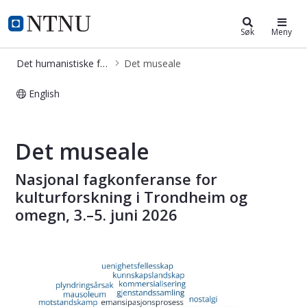
Det humanistiske fakultet
NTNU Hjemmeside
Søk
Meny
Det humanistiske fakultet
Det museale
English
Det museale
Det museale
Nasjonal fagkonferanse for
kulturforskning i Trondheim og
omegn, 3.–5. juni 2026