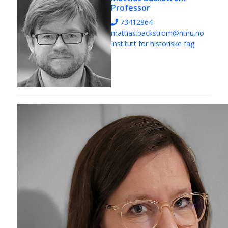
Professor
73412864
mattias.backstrom@ntnu.no
Institutt for historiske fag