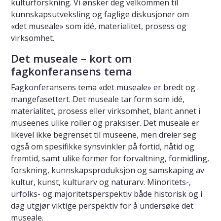
kulturforskning. Vi ønsker deg velkommen til
kunnskapsutveksling og faglige diskusjoner om
«det museale» som idé, materialitet, prosess og
virksomhet.
Det museale – kort om
fagkonferansens tema
Fagkonferansens tema «det museale» er bredt og
mangefasettert. Det museale tar form som idé,
materialitet, prosess eller virksomhet, blant annet i
museenes ulike roller og praksiser. Det museale er
likevel ikke begrenset til museene, men dreier seg
også om spesifikke synsvinkler på fortid, nåtid og
fremtid, samt ulike former for forvaltning, formidling,
forskning, kunnskapsproduksjon og samskaping av
kultur, kunst, kulturarv og naturarv. Minoritets-,
urfolks- og majoritetsperspektiv både historisk og i
dag utgjør viktige perspektiv for å undersøke det
museale.