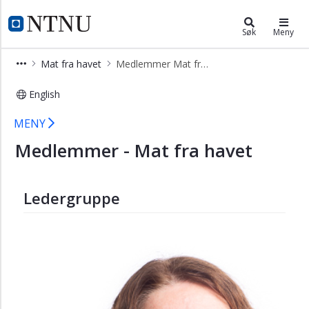
×
Hav og kyst
NTNU Hjemmeside
Søk
Meny
Arktis
Mat fra havet
Medlemmer Mat fra havet
og
polar
English
Blå
Medlemmer Mat fra havet - NTNU H
kunst
MENY
Havets
Medlemmer - Mat fra havet
helse
Industrielle
økosystemer
Ledergruppe
Kystsamfunnet
Livet
i
vannet
Maritim
transport