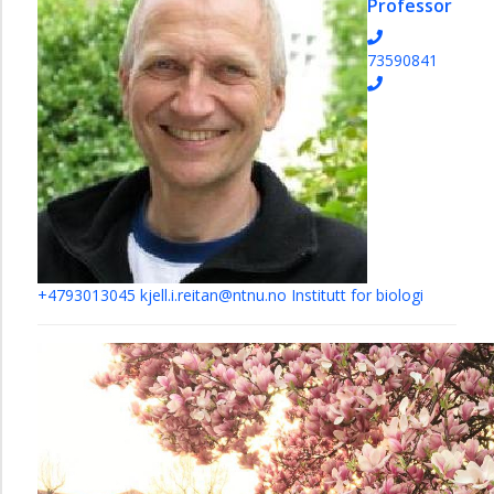
Professor
73590841
+4793013045
kjell.i.reitan@ntnu.no
Institutt for biologi