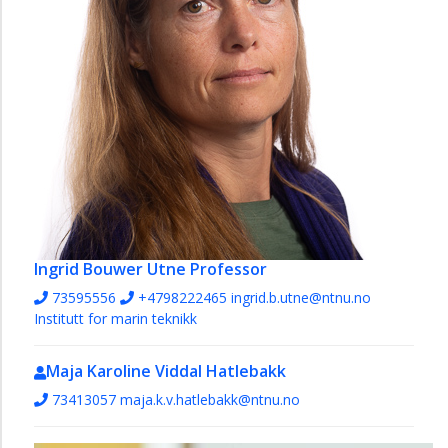
Ingrid Bouwer Utne
Professor
73595556
+4798222465
ingrid.b.utne@ntnu.no
Institutt for marin teknikk
Maja Karoline Viddal Hatlebakk
73413057
maja.k.v.hatlebakk@ntnu.no