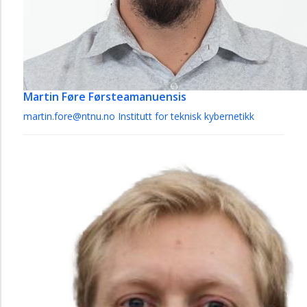
Martin Føre
Førsteamanuensis
martin.fore@ntnu.no
Institutt for teknisk kybernetikk