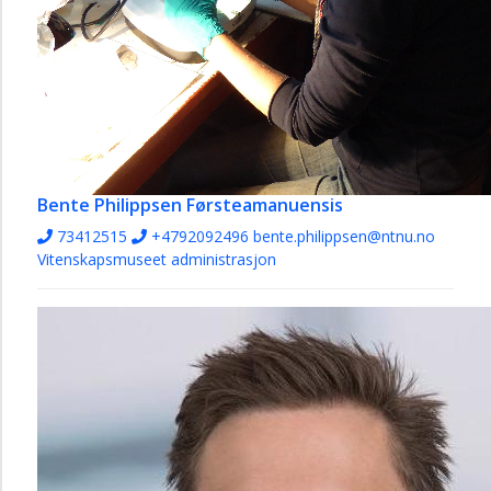
Bente Philippsen
Førsteamanuensis
73412515
+4792092496
bente.philippsen@ntnu.no
Vitenskapsmuseet administrasjon