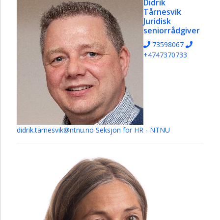
Didrik
Tårnesvik
Juridisk
seniorrådgiver
73598067
+4747370733
didrik.tarnesvik@ntnu.no
Seksjon for HR - NTNU