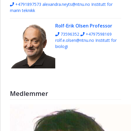
+4791897573
alexandra.neyts@ntnu.no
Institutt for
marin teknikk
Rolf-Erik Olsen
Professor
73596352
+4797598169
rolf.e.olsen@ntnu.no
Institutt for
biologi
Medlemmer