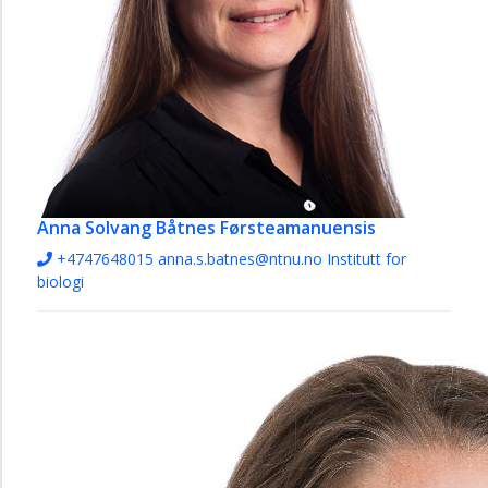
Anna Solvang Båtnes
Førsteamanuensis
+4747648015
anna.s.batnes@ntnu.no
Institutt for
biologi