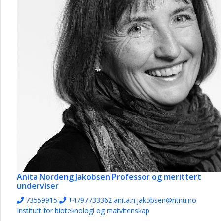
Anita Nordeng Jakobsen
Professor og merittert
underviser
73559915
+4797733362
anita.n.jakobsen@ntnu.no
Institutt for bioteknologi og matvitenskap