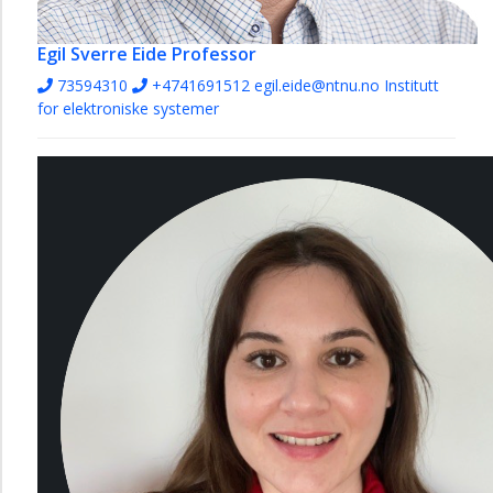
Egil Sverre Eide
Professor
73594310
+4741691512
egil.eide@ntnu.no
Institutt
for elektroniske systemer