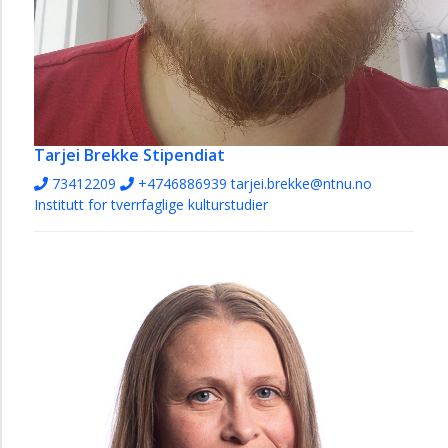
Tarjei Brekke
Stipendiat
73412209
+4746886939
tarjei.brekke@ntnu.no
Institutt for tverrfaglige kulturstudier