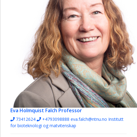
Mat
fra
havet
Forskning
Mat
fra
havet
Medlemmer
Mat
fra
havet
Infrastruktur
-
Mat
fra
Eva Holmquist Falch
Professor
havet
73412624
+4793098888
eva.falch@ntnu.no
Institutt
for bioteknologi og matvitenskap
Observasjonspyramiden
Operasjoner