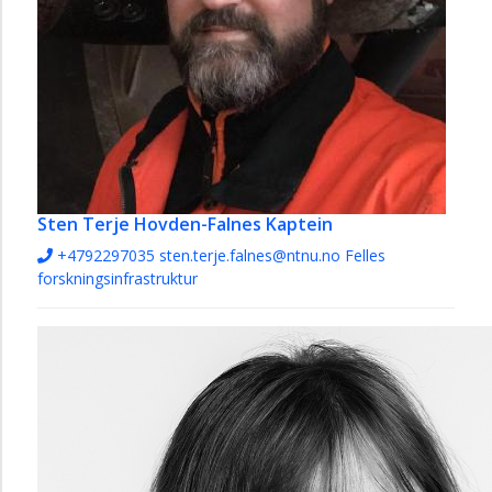
Sten Terje Hovden-Falnes
Kaptein
+4792297035
sten.terje.falnes@ntnu.no
Felles
forskningsinfrastruktur