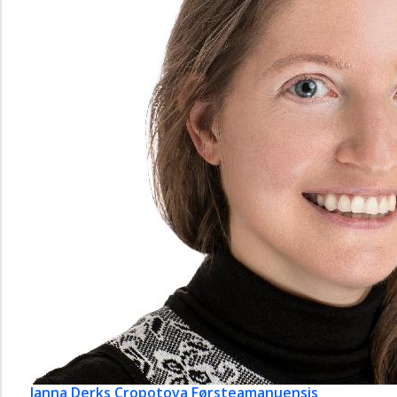
Janna Derks Cropotova
Førsteamanuensis