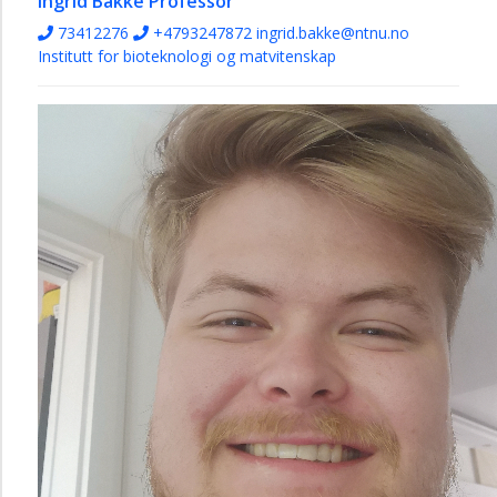
Ingrid Bakke
Professor
73412276
+4793247872
ingrid.bakke@ntnu.no
Institutt for bioteknologi og matvitenskap