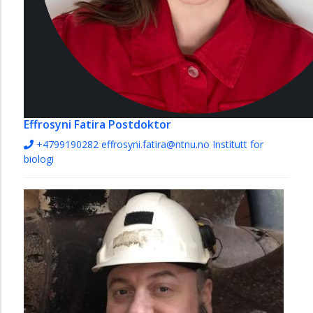
Effrosyni Fatira
Postdoktor
+4799190282
effrosyni.fatira@ntnu.no
Institutt for
biologi