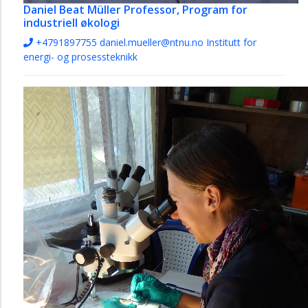
Daniel Beat Müller
Professor, Program for
industriell økologi
+4791897755
daniel.mueller@ntnu.no
Institutt for
energi- og prosessteknikk