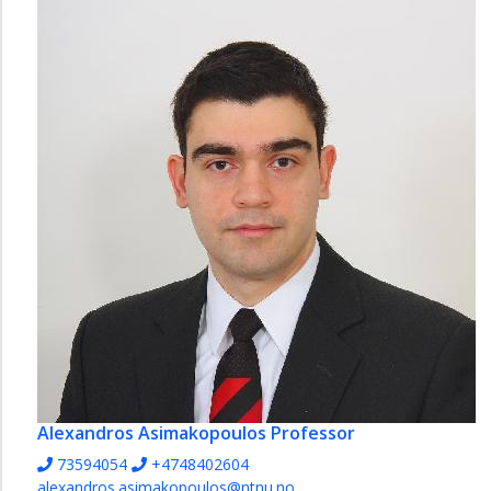
Alexandros Asimakopoulos
Professor
73594054
+4748402604
alexandros.asimakopoulos@ntnu.no