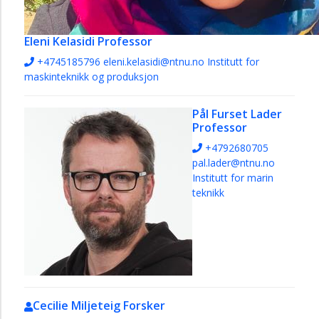
Eleni Kelasidi
Professor
+4745185796
eleni.kelasidi@ntnu.no
Institutt for
maskinteknikk og produksjon
Pål Furset Lader
Professor
+4792680705
pal.lader@ntnu.no
Institutt for marin
teknikk
Cecilie Miljeteig
Forsker