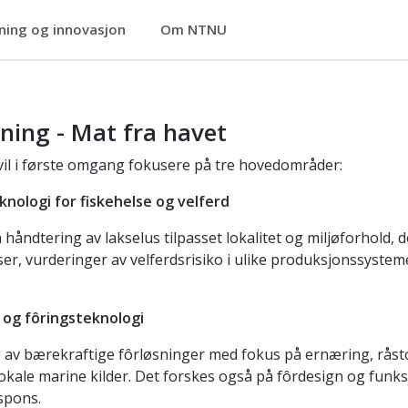
ning og innovasjon
Om NTNU
 og kyst
ning - Mat fra havet
il i første omgang fokusere på tre hovedområder:
nologi for fiskehelse og velferd
 håndtering av lakselus tilpasset lokalitet og miljøforhold, 
ser, vurderinger av velferdsrisiko i ulike produksjonssystem
 og fôringsteknologi
g av bærekraftige fôrløsninger med fokus på ernæring, råstof
a lokale marine kilder. Det forskes også på fôrdesign og funk
spons.