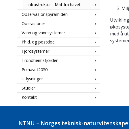
Infrastruktur - Mat fra havet
Mil
Observasjonspyramiden
Utviklin
Operasjoner
økosyste
Vann og vannsystemer
med å ut
systemen
Ph.d. og postdoc
Fjordsystemer
Trondheimsfjorden
Polhavet2050
Utlysninger
Studier
Kontakt
NTNU – Norges teknisk-naturvitenskapel