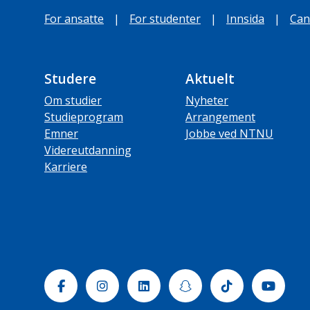
For ansatte
|
For studenter
|
Innsida
|
Can
Studere
Aktuelt
Om studier
Nyheter
Studieprogram
Arrangement
Emner
Jobbe ved NTNU
Videreutdanning
Karriere
Facebook
Instagram
Linkedin
Snapchat
Tiktok
Yout