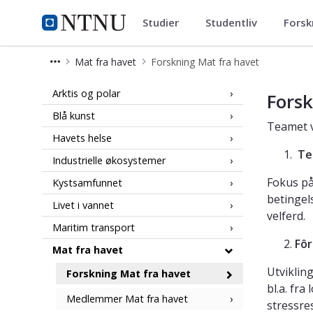
Studier
Studentliv
Forsk
Hav og kyst
NTNU Hjemmeside
Mat fra havet
Forskning Mat fra havet
Forskning Mat fra havet - NTNU Hav
Arktis og polar
Forsk
Blå kunst
Teamet v
Havets helse
Tek
Industrielle økosystemer
Fokus på
Kystsamfunnet
betingel
Livet i vannet
velferd.
Maritim transport
Fôr
Mat fra havet
Utviklin
Forskning Mat fra havet
bl.a. fr
Medlemmer Mat fra havet
stressre