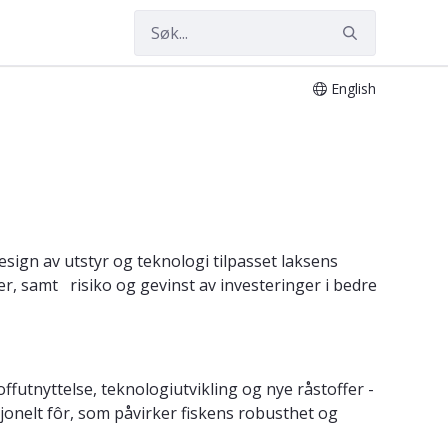
English
design av utstyr og teknologi tilpasset laksens
er, samt risiko og gevinst av investeringer i bedre
futnyttelse, teknologiutvikling og nye råstoffer -
sjonelt fôr, som påvirker fiskens robusthet og