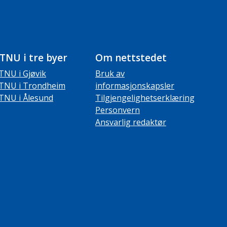
TNU i tre byer
Om nettstedet
TNU i Gjøvik
Bruk av
TNU i Trondheim
informasjonskapsler
TNU i Ålesund
Tilgjengelighetserklæring
Personvern
Ansvarlig redaktør