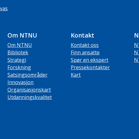
vas
Om NTNU
Kontakt
N
Om NTNU
Kontakt oss
N
Bibliotek
Finn ansatte
N
Strategi
Spør en ekspert
N
Forskning
Pressekontakter
Satsingsområder
Kart
Innovasjon
Organisasjonskart
Utdanningskvalitet
ube