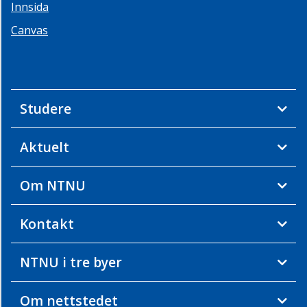
Innsida
Infrastruktur
Kystsamfunnet
Canvas
Livet
i
vannet
Maritim
Studere
transport
Mat
Aktuelt
fra
havet
Observasjonspyramiden
Om NTNU
Operasjoner
Kontakt
Vann
og
vannsystemer
NTNU i tre byer
Ph.d.
og
Om nettstedet
postdoc