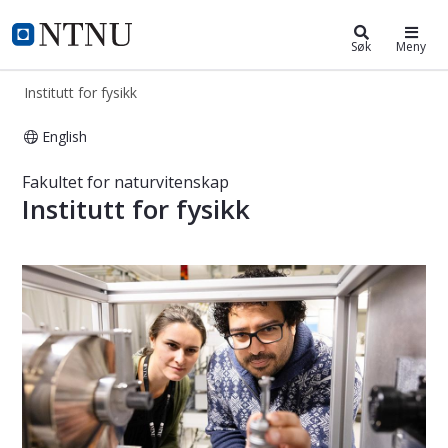
Institutt for fysikk
NTNU Hjemmeside
Søk
Meny
Institutt for fysikk
English
Institutt for fysikk
Fakultet for naturvitenskap
Institutt for fysikk