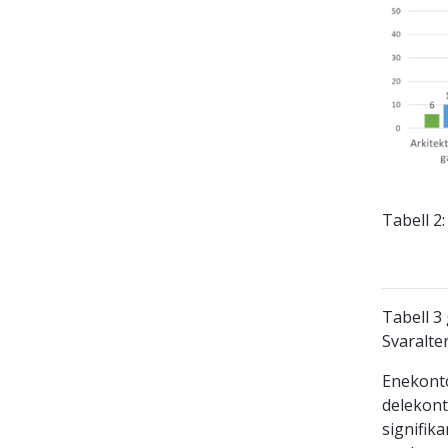
Tabell 2
Tabell 3
Svaralter
Enekonto
delekont
signifik