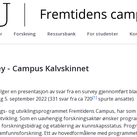
er
Forskning
Ressursbank
For studenter
Ko
ey - Campus Kalvskinnet
lger en presentasjon av svar fra en survey gjennomført bla
[1]
g 5. september 2022 (331 svar fra ca 720
spurte ansatte).
gs- og utviklingsprogrammet Fremtidens Campus, har som
vikling. Som en uavhengig forskningsaktør ønsker program
e forskningsbidrag og etablering av kunnskapsstatus. Prog
mfunnsforskning. Ett av hovedformålene med programmet e