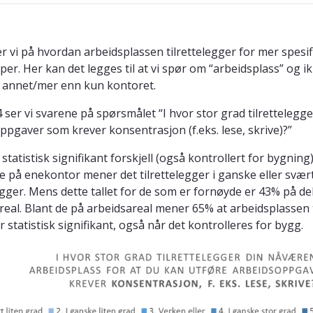
er vi på hvordan arbeidsplassen tilrettelegger for mer spesi
per. Her kan det legges til at vi spør om “arbeidsplass” og i
 annet/mer enn kun kontoret.
 4 ser vi svarene på spørsmålet “I hvor stor grad tilretteleg
ppgaver som krever konsentrasjon (f.eks. lese, skrive)?”
 statistisk signifikant forskjell (også kontrollert for bygni
e på enekontor mener det tilrettelegger i ganske eller svært
legger. Mens dette tallet for de som er fornøyde er 43% på de
real. Blant de på arbeidsareal mener 65% at arbeidsplassen ti
 statistisk signifikant, også når det kontrolleres for bygg.