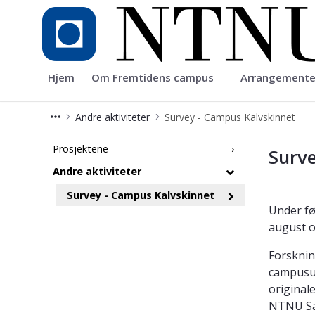
Fremtidenscampus
Hjem
Om Fremtidens campus
Arrangement
Andre aktiviteter
Survey - Campus Kalvskinnet
Survey - Campus Kalvskinnet
Prosjektene
Surv
Andre aktiviteter
Survey - Campus Kalvskinnet
Under fø
august o
Forsknin
campusut
original
NTNU Sa