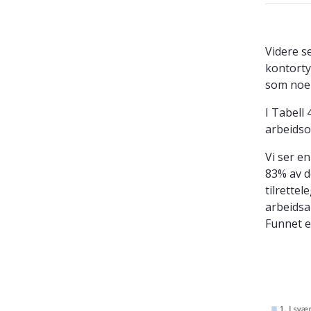
Videre s
kontorty
som noe
I Tabell
arbeidso
Vi ser en
83% av d
tilrette
arbeidsa
Funnet er