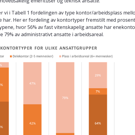
 hovedsakelig emerituser og teknisk ansatte.
er vi i Tabell 1 fordelingen av type kontor/arbeidsplass mel
de har. Her er fordeling av kontortyper fremstilt med prosent
stypene, hvor 56% av fast vitenskapelig ansatte har enekontor
le 79% av administrativt ansatte i arbeidsareal.