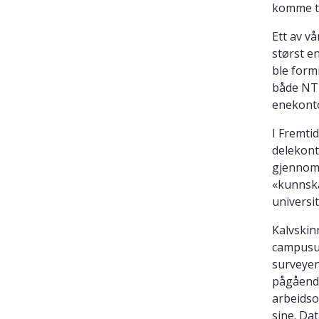
komme ti
Ett av v
størst e
ble form
både NTN
enekonto
I Fremti
delekont
gjennom 
«kunnska
universit
Kalvskin
campusut
surveyen
pågående
arbeidso
sine. Da