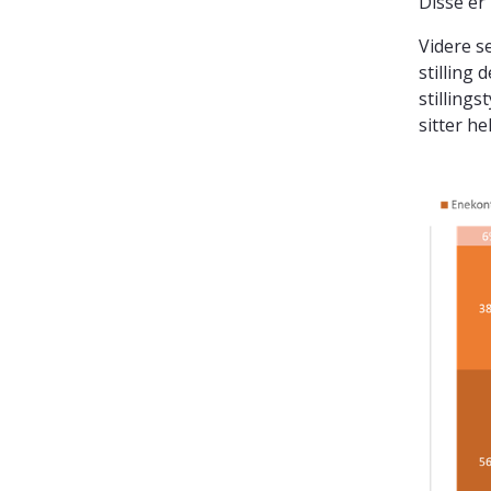
Disse er
Videre s
stilling 
stilling
sitter he