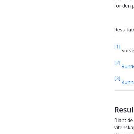
for den 
Resultat
[1]
Survey
[2]
Runds
[3]
Kunns
Resul
Blant de
vitenskap