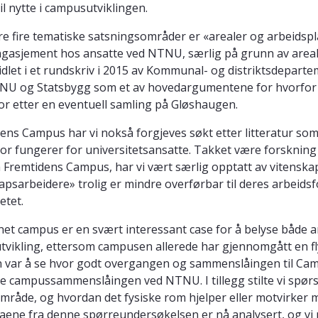
l nytte i campusutviklingen.
åre fire tematiske satsningsområder er «arealer og arbeidsp
ngasjement hos ansatte ved NTNU, særlig på grunn av are
idlet i et rundskriv i 2015 av Kommunal- og distriktsdepart
U og Statsbygg som et av hovedargumentene for hvorfor de 
r etter en eventuell samling på Gløshaugen.
dens Campus har vi nokså forgjeves søkt etter litteratur so
or fungerer for universitetsansatte. Takket være forskning 
Fremtidens Campus, har vi vært særlig opptatt av vitenskap
psarbeidere» trolig er mindre overførbar til deres arbeidsf
etet.
net campus er en svært interessant case for å belyse både 
vikling, ettersom campusen allerede har gjennomgått en f
 var å se hvor godt overgangen og sammenslåingen til Campu
 campussammenslåingen ved NTNU. I tillegg stilte vi spørs
mråde, og hvordan det fysiske rom hjelper eller motvirker 
taene fra denne spørreundersøkelsen er nå analysert, og vi p