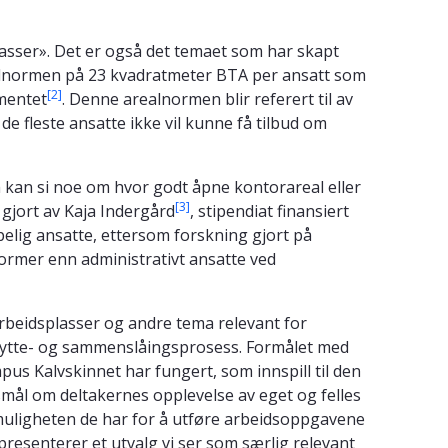
lasser». Det er også det temaet som har skapt
alnormen på 23 kvadratmeter BTA per ansatt som
[2]
ementet
. Denne arealnormen blir referert til av
fleste ansatte ikke vil kunne få tilbud om
m kan si noe om hvor godt åpne kontorareal eller
[3]
gjort av Kaja Indergård
, stipendiat finansiert
elig ansatte, ettersom forskning gjort på
ormer enn administrativt ansatte ved
arbeidsplasser og andre tema relevant for
lytte- og sammenslåingsprosess. Formålet med
s Kalvskinnet har fungert, som innspill til den
mål om deltakernes opplevelse av eget og felles
muligheten de har for å utføre arbeidsoppgavene
resenterer et utvalg vi ser som særlig relevant