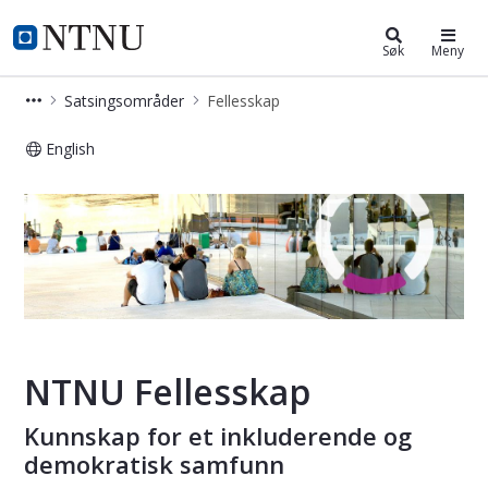
Fellesskap
NTNU Hjemmeside
Søk
Meny
Satsingsområder
Fellesskap
English
Fellesskap - Satsingsområde
NTNU Fellesskap
Kunnskap for et inkluderende og
demokratisk samfunn