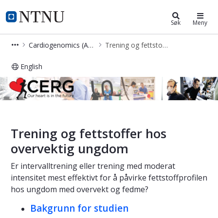
Cerg
NTNU Hjemmeside
Søk
Meny
Cardiogenomics (Anja Byes gruppe)
Trening og fettstoffer hos overvektig ungdom
English
Trening og fettstoffer hos overvek
Trening og fettstoffer hos
overvektig ungdom
Er intervalltrening eller trening med moderat
intensitet mest effektivt for å påvirke fettstoffprofilen
hos ungdom med overvekt og fedme?
Bakgrunn for studien