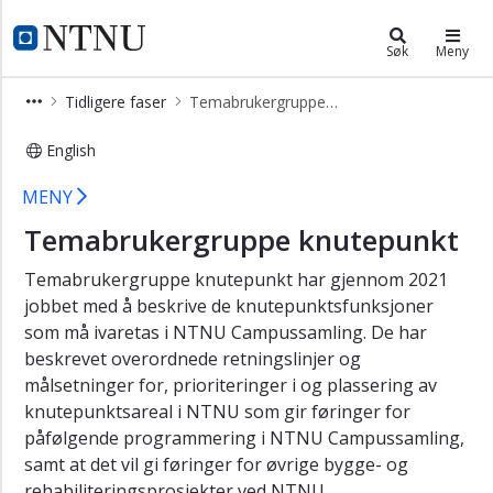
×
Campussamling
NTNU Hjemmeside
Søk
Meny
Nyheter
Tidligere faser
Temabrukergruppe knutepunkt
og
aktuelt
English
Organisering
Knutepunkt - Temabrukergrupper - 
MENY
Prosjekter
Temabrukergruppe knutepunkt
Slik
jobber
Temabrukergruppe knutepunkt har gjennom 2021
vi
jobbet med å beskrive de knutepunktsfunksjoner
Involvering
som må ivaretas i NTNU Campussamling. De har
Håndbok
beskrevet overordnede retningslinjer og
for
målsetninger for, prioriteringer i og plassering av
arbeidsplassutforming
knutepunktsareal i NTNU som gir føringer for
påfølgende programmering i NTNU Campussamling,
Håndbok
samt at det vil gi føringer for øvrige bygge- og
for
flytting
rehabiliteringsprosjekter ved NTNU.