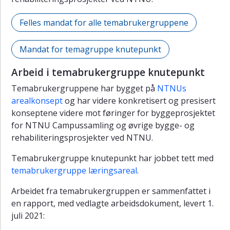
Tidligere
Felles mandat for alle temabrukergruppene
faser
Temabrukergruppe
Mandat for temagruppe knutepunkt
læringsareal
Arbeid i temabrukergruppe knutepunkt
Temabrukergruppe
knutepunkt
Temabrukergruppene har bygget på
NTNUs
arealkonsept
og har videre konkretisert og presisert
Temabrukergruppe
konseptene videre mot føringer for byggeprosjektet
spesialareal
for NTNU Campussamling og øvrige bygge- og
Temabrukergruppe
rehabiliteringsprosjekter ved NTNU.
drift
og
Temabrukergruppe knutepunkt har jobbet tett med
forvaltning
temabrukergruppe læringsareal
.
med
arbeidsgruppe
Arbeidet fra temabrukergruppen er sammenfattet i
teknisk
en rapport, med vedlagte arbeidsdokument, levert 1.
programmering
juli 2021:
og
drift