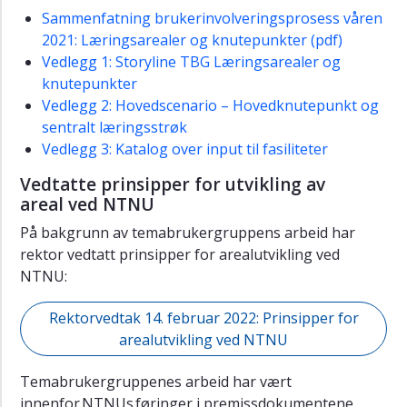
Sammenfatning brukerinvolveringsprosess våren
Temabrukergruppe
2021: Læringsarealer og knutepunkter (pdf)
arbeidsplass
Vedlegg 1: Storyline TBG Læringsarealer og
knutepunkter
Kvalitetsprinsipper
Vedlegg 2: Hovedscenario – Hovedknutepunkt og
Kvalitetsmål
sentralt læringsstrøk
for
Vedlegg 3: Katalog over input til fasiliteter
bygg
og
Vedtatte prinsipper for utvikling av
utomhus
areal ved NTNU
Forskning
På bakgrunn av temabrukergruppens arbeid har
og
rektor vedtatt prinsipper for arealutvikling ved
utvikling
NTNU:
Bakgrunn
Rektorvedtak 14. februar 2022: Prinsipper for
arealutvikling ved NTNU
Temabrukergruppenes arbeid har vært
innenfor NTNUs føringer i premissdokumentene