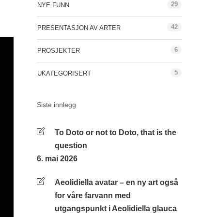
29
NYE FUNN
42
PRESENTASJON AV ARTER
6
PROSJEKTER
5
UKATEGORISERT
Siste innlegg
To Doto or not to Doto, that is the
question
6. mai 2026
Aeolidiella avatar – en ny art også
for våre farvann med
utgangspunkt i Aeolidiella glauca