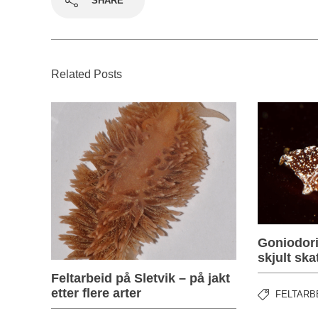
SHARE
Related Posts
Goniodori
skjult ska
Feltarbeid på Sletvik – på jakt
etter flere arter
FELTARB