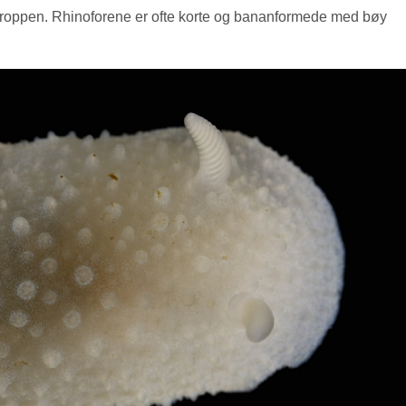
til kroppen. Rhinoforene er ofte korte og bananformede med bøy