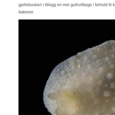
gjellebusken i tillegg en mer gulhvitfarge i forhold 
bakover.