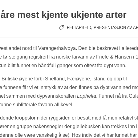
våre mest kjente ukjente arter
,
FELTARBEID
PRESENTASJON AV A
 vestlandet nord til Varangerhalvøya. Den ble beskrevet i allerede
 første gang registrert fra norske farvann av Friele & Hansen i 
 blitt funnet en håndfull ganger som oftest fra dypt vann.
 Britiske øyene forbi Shetland, Færøyene, Island og opp til
 funnene får vi et inntrykk av at den finnes på dypt vann ned mo
funnet sammen med dypvannskorallen
Lophelia
. Funnet nå fra Gul
unne sublittorale favann allikevel.
doride kroppsform der ryggsiden er besatt med få men relativt s
lhører en gruppe nakensnegler der gjellebusken kan trekkes inn i
nne ofte være vanskelig å se). Hos individet vi har funnet har