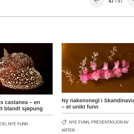
47
/ 97
Ny nakensnegl i Skandinavi
s castanea – en
– et unikt funn
tt blandt sjøpung
,
NYE FUNN
PRESENTASJON AV
,
EID
NYE FUNN
ARTER