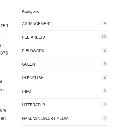
Kategorier
4
ARRANGEMENT
RTER
35
FELTARBEID
 i
2
FIELDWORK
1876
5
GULEN
2
IN ENGLISH
t
en
6
INFO
4
LITTERATUR
tore
 en
4
NAKENSNEGLER I MEDIA