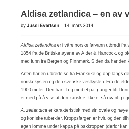
Aldisa zetlandica – en av 
by
Jussi Evertsen
14. mars 2014
Aldisa zetlandica
er i våre norske farvann utbredt fra
1854 fra de Britiske øyene av Alder & Hancock, og ble
med funn fra Bergen og Finnmark. Siden da har den kun
Arten har en utbredelse fra Frankrike og opp langs de
norskekysten og den svenske vestkysten. Fra de eldre
1900 meter. Den har til og med et par ganger blitt 
er med på å vise at den kanskje ikke er så uvanlig i gr
A. zetlandica
er karakteristisk med sin ovale og høye 
og koniske tuberkler. Kroppsfargen er hvit, og den ti
egen lomme under kappa på bakkroppen (derfor kan de