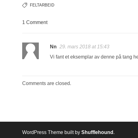
FELTARBEID
1 Comment
Nn
29. mars 2018 at 15:43
Vi fant et eksemplar av denne på tang he
Comments are closed.
WordPress Theme built by
Shufflehound
.