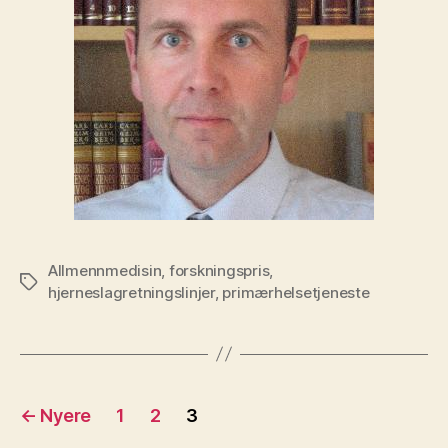
Allmennmedisin
,
forskningspris
,
Stikkord
hjerneslagretningslinjer
,
primærhelsetjeneste
Sidepaginering
←
Nyere
1
2
3