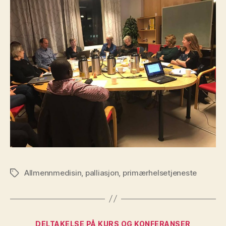
Allmennmedisin
,
palliasjon
,
primærhelsetjeneste
Stikkord
Kategorier
DELTAKELSE PÅ KURS OG KONFERANSER