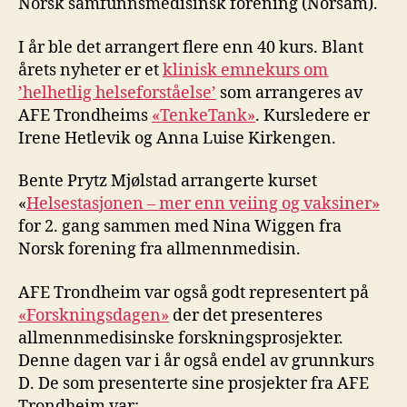
Norsk samfunnsmedisinsk forening (Norsam).
I år ble det arrangert flere enn 40 kurs. Blant
årets nyheter er et
klinisk emnekurs om
’helhetlig helseforståelse’
som arrangeres av
AFE Trondheims
«TenkeTank»
. Kursledere er
Irene Hetlevik og Anna Luise Kirkengen.
Bente Prytz Mjølstad arrangerte kurset
«
Helsestasjonen – mer enn veiing og vaksiner»
for 2. gang sammen med Nina Wiggen fra
Norsk forening fra allmennmedisin.
AFE Trondheim var også godt representert på
«Forskningsdagen»
der det presenteres
allmennmedisinske forskningsprosjekter.
Denne dagen var i år også endel av grunnkurs
D. De som presenterte sine prosjekter fra AFE
Trondheim var: