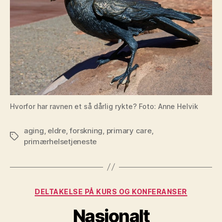
Hvorfor har ravnen et så dårlig rykte? Foto: Anne Helvik
aging
,
eldre
,
forskning
,
primary care
,
Stikkord
primærhelsetjeneste
Kategorier
DELTAKELSE PÅ KURS OG KONFERANSER
Nasjonalt