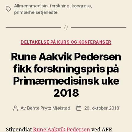
Allmennmedisin
,
forskning
,
kongress
,
Stikkord
primærhelsetjeneste
Kategorier
DELTAKELSE PÅ KURS OG KONFERANSER
Rune Aakvik Pedersen
fikk forskningspris på
Primærmedisinsk uke
2018
Av
Bente Prytz Mjølstad
26. oktober 2018
Innleggsforfatter
Publiseringsdato
Stipendiat
Rune Aakvik Pedersen
ved AFE