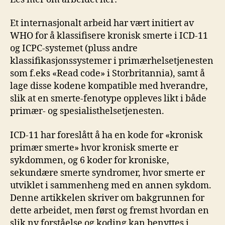
Et internasjonalt arbeid har vært initiert av
WHO for å klassifisere kronisk smerte i ICD-11
og ICPC-systemet (pluss andre
klassifikasjonssystemer i primærhelsetjenesten
som f.eks «Read code» i Storbritannia), samt å
lage disse kodene kompatible med hverandre,
slik at en smerte-fenotype oppleves likt i både
primær- og spesialisthelsetjenesten.
ICD-11 har foreslått å ha en kode for «kronisk
primær smerte» hvor kronisk smerte er
sykdommen, og 6 koder for kroniske,
sekundære smerte syndromer, hvor smerte er
utviklet i sammenheng med en annen sykdom.
Denne artikkelen skriver om bakgrunnen for
dette arbeidet, men først og fremst hvordan en
slik ny forståelse og koding kan benyttes i