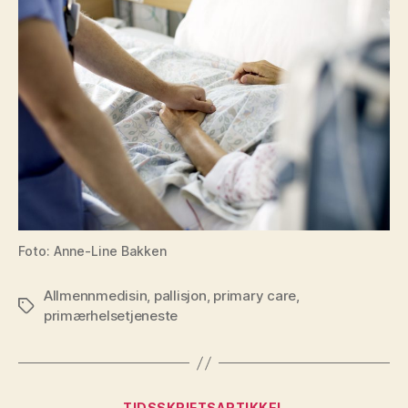
Foto: Anne-Line Bakken
Allmennmedisin
,
pallisjon
,
primary care
,
Stikkord
primærhelsetjeneste
Kategorier
TIDSSKRIFTSARTIKKEL