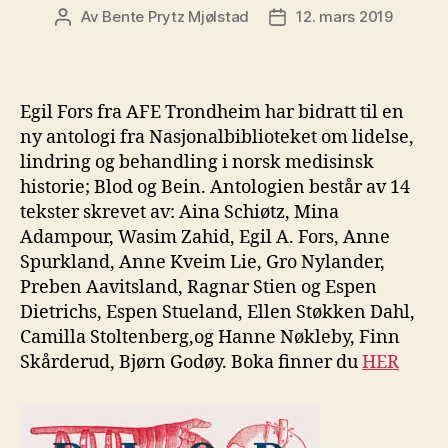
Av
Bente Prytz Mjølstad
12. mars 2019
Innleggsforfatter
Publiseringsdato
Egil Fors fra AFE Trondheim har bidratt til en
ny antologi fra Nasjonalbiblioteket om lidelse,
lindring og behandling i norsk medisinsk
historie; Blod og Bein. Antologien består av 14
tekster skrevet av: Aina Schiøtz, Mina
Adampour, Wasim Zahid, Egil A. Fors, Anne
Spurkland, Anne Kveim Lie, Gro Nylander,
Preben Aavitsland, Ragnar Stien og Espen
Dietrichs, Espen Stueland, Ellen Støkken Dahl,
Camilla Stoltenberg,og Hanne Nøkleby, Finn
Skårderud, Bjørn Godøy. Boka finner du
HER