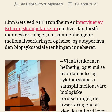
Av
Bente Prytz Mjølstad
19. april 2021
Innleggsforfatter
Publiseringsdato
Linn Getz ved AFE Trondheim er i
ntervjuet av
Erfaringskompetanse.no
om hvordan forstå
menneskers plager, om sammenhengene
mellom livserfaringer og helse, og utdyper hva
den biopsykososiale tenkingen innebærer.
– Vi må tenke mer
helhetlig, og vi må se
hvordan helse og
sykdom skapes i
samspill mellom våre
biologiske
forutsetninger, de
livserfaringene vi
gjør, det miljø vi lever