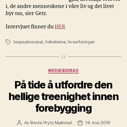
i, de andre menneskene i våre liv og det livet
byr oss, sier Getz.
Intervjuet finner du
HER
biopsykososial
,
folkehelse
,
livserfaringer
Stikkord
Kategorier
MEDIEBIDRAG
På tide å utfordre den
hellige treenighet innen
forebygging
Av
Bente Prytz Mjølstad
19. mai 2019
Innleggsforfatter
Publiseringsdato