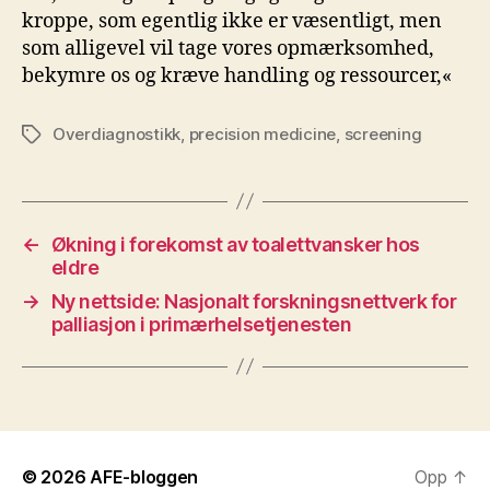
kroppe, som egentlig ikke er væsentligt, men
som alligevel vil tage vores opmærksomhed,
bekymre os og kræve handling og ressourcer,«
Overdiagnostikk
,
precision medicine
,
screening
Stikkord
←
Økning i forekomst av toalettvansker hos
eldre
→
Ny nettside: Nasjonalt forskningsnettverk for
palliasjon i primærhelsetjenesten
© 2026
AFE-bloggen
Opp
↑