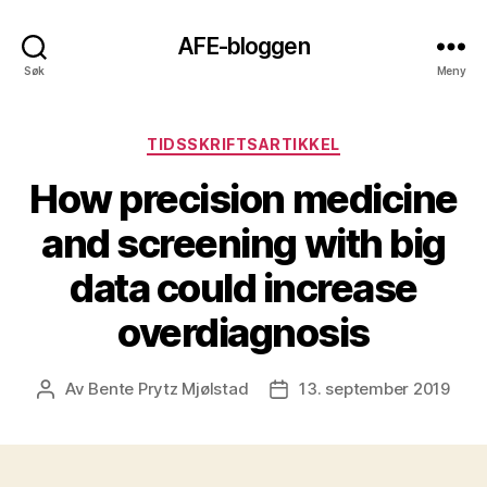
AFE-bloggen
Søk
Meny
Kategorier
TIDSSKRIFTSARTIKKEL
How precision medicine
and screening with big
data could increase
overdiagnosis
Av
Bente Prytz Mjølstad
13. september 2019
Innleggsforfatter
Publiseringsdato