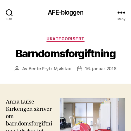
AFE-bloggen
Søk
Meny
Kategorier
UKATEGORISERT
Barndomsforgiftning
Av
Bente Prytz Mjølstad
16. januar 2018
Innleggsforfatter
Publiseringsdato
Anna Luise
Kirkengen skriver
om
barndomsforgiftni