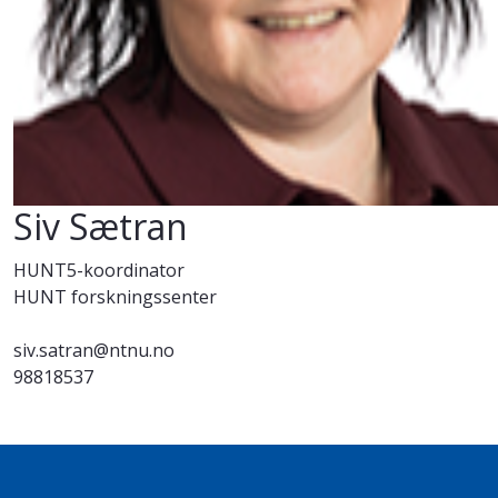
Siv Sætran
HUNT5-koordinator
HUNT forskningssenter
siv.satran@ntnu.no
98818537