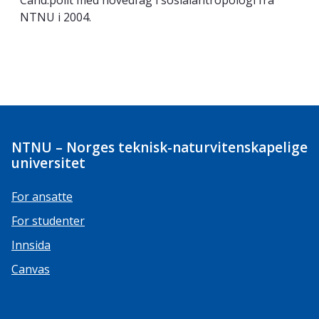
Cand.polit med hovedfag i sosialantropologi fra
NTNU i 2004.
NTNU – Norges teknisk-naturvitenskapelige
universitet
For ansatte
For studenter
Innsida
Canvas