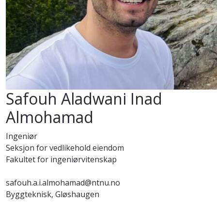
Safouh Aladwani Inad
Almohamad
Ingeniør
Seksjon for vedlikehold eiendom
Fakultet for ingeniørvitenskap
safouh.a.i.almohamad@ntnu.no
Byggteknisk, Gløshaugen