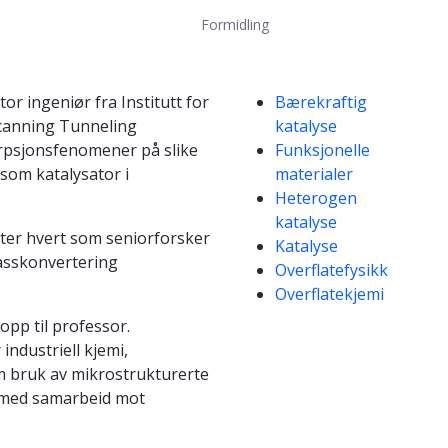
Formidling
Kompetanseord
or ingeniør fra Institutt for
Bærekraftig
Scanning Tunneling
katalyse
sorpsjonsfenomener på slike
Funksjonelle
 som katalysator i
materialer
Heterogen
katalyse
tter hvert som seniorforsker
Katalyse
gasskonvertering
Overflatefysikk
Overflatekjemi
opp til professor.
industriell kjemi,
m bruk av mikrostrukturerte
k med samarbeid mot