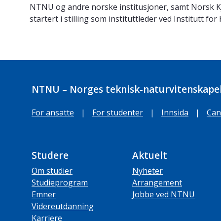
NTNU og andre norske institusjoner, samt Norsk Kje
startert i stilling som instituttleder ved Institutt f
NTNU – Norges teknisk-naturvitenskapel
For ansatte
|
For studenter
|
Innsida
|
Can
Studere
Aktuelt
Om studier
Nyheter
Studieprogram
Arrangement
Emner
Jobbe ved NTNU
Videreutdanning
Karriere