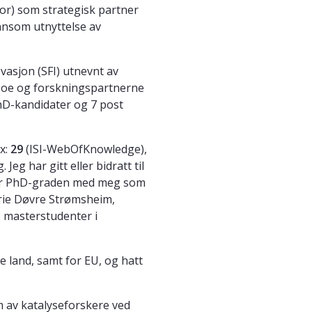
or) som strategisk partner
nnsom utnyttelse av
vasjon (SFI) utnevnt av
psoe og forskningspartnerne
hD-kandidater og 7 post
ex:
29
(ISI-WebOfKnowledge),
eg har gitt eller bidratt til
 for PhD-graden med meg som
rie Døvre Strømsheim,
43 masterstudenter i
 land, samt for EU, og hatt
 av katalyseforskere ved