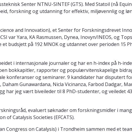
assteknisk Senter NTNU-SINTEF (GTS). Med Statoil (nå Equin
d, forskning og utdanning for effektiv, miljøvennlig og lø
 Science and Innovation), et Senter for Forskningsdrevet Inno
i iCSI var Yara, KA Rasmussen, Dynea, Inovyn/INEOS, og To
de et budsjett på 192 MNOK og utdannet over perioden 15 P
beidet i internasjonale journaler og har en h-index på h-ind
en bokkapitler, rapporter og populærvitenskapelige bidrag. J
ale konferanser og seminarer. 9 kandidater har disputert
er, Daham Gunawardana, Nicla Vicinanza, Farbod Dadgar, Ma
egg har jeg vært biveileder til 8 PhD-studenter, og veiledet 
skningsråd, evaluert søknader om forskningsmidler i mange
n of Catalysis Societies (EFCATS).
ean Congress on Catalysis) i Trondheim sammen med et team