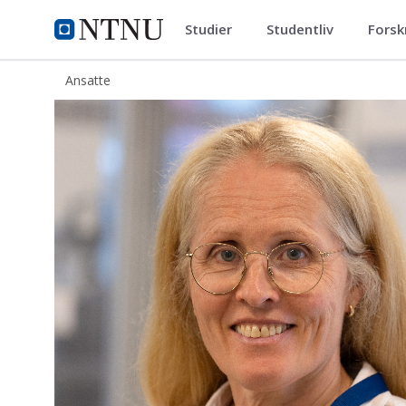
Studier
Studentliv
Forsk
ntnu.no
NTNU Hjemmeside
Ansatte
Hilde Johnsen Venvik