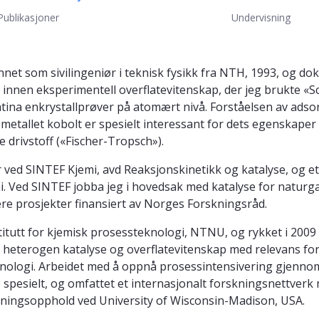
Publikasjoner
Undervisning
et som sivilingeniør i teknisk fysikk fra NTH, 1993, og dokt
 innen eksperimentell overflatevitenskap, der jeg brukte «
latina enkrystallprøver på atomært nivå. Forståelsen av ad
 metallet kobolt er spesielt interessant for dets egenskaper
e drivstoff («Fischer-Tropsch»).
r ved SINTEF Kjemi, avd Reaksjonskinetikk og katalyse, og e
i. Ved SINTEF jobba jeg i hovedsak med katalyse for natur
ere prosjekter finansiert av Norges Forskningsråd.
itutt for kjemisk prosessteknologi, NTNU, og rykket i 2009 
l heterogen katalyse og overflatevitenskap med relevans for 
nologi. Arbeidet med å oppnå prosessintensivering gjenno
pesielt, og omfattet et internasjonalt forskningsnettver
kningsopphold ved University of Wisconsin-Madison, USA.