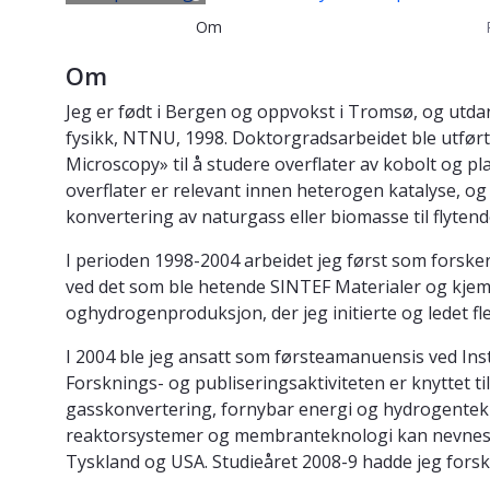
Om
Om
Jeg er født i Bergen og oppvokst i Tromsø, og utdann
fysikk, NTNU, 1998. Doktorgradsarbeidet ble utført
Microscopy» til å studere overflater av kobolt og p
overflater er relevant innen heterogen katalyse, og
konvertering av naturgass eller biomasse til flytend
I perioden 1998-2004 arbeidet jeg først som forske
ved det som ble hetende SINTEF Materialer og kjem
oghydrogenproduksjon, der jeg initierte og ledet fl
I 2004 ble jeg ansatt som førsteamanuensis ved Inst
Forsknings- og publiseringsaktiviteten er knyttet ti
gasskonvertering, fornybar energi og hydrogentek
reaktorsystemer og membranteknologi kan nevnes s
Tyskland og USA. Studieåret 2008-9 hadde jeg fors