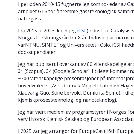
I perioden 2010-15 fugnerte jeg som co-leder av G
arbeidet GTS for å fremme gassteknologisk samarbei
naturgass.
Fra 2015 til 2023 ledet jeg
iCSI
(industrial Catalysis
Norges Forskningsråd for 8 år. Industripartnerne 
varNTNU, SINTEF og Universitetet i Oslo. iCSI had
doc.-stipendiater.
Jeg har publisert i overkant av 80 vitenskapelige ar
31
(Scopus),
34
(Google Scholar). I tillegg kommer no
~200 vitenskapelige presentasjoner på internasjon
hovedveileder (Astrid Lervik Mejdell, Fatemeh Hay
Xiaoyang Guo, Stine Lervold, Dumitrita Spinu). I till
kjemiskprosessteknologi og nanoteknologi.
Jeg har vært medlem av programstyrer i Norges For
verv i Norsk Kjemisk Selskap og
European Associatio
I 2025 var jeg arrangør for EuropaCat (16th Europ