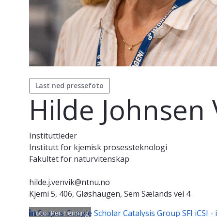
Last ned pressefoto
Hilde Johnsen 
Instituttleder
Institutt for kjemisk prosessteknologi
Fakultet for naturvitenskap
hilde.j.venvik@ntnu.no
Kjemi 5, 406, Gløshaugen, Sem Sælands vei 4
Scopus
Google Scholar
Catalysis Group
SFI iCSI -
Foto: Per Henning