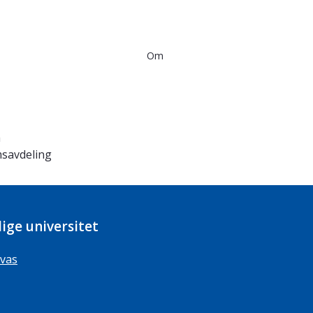
Om
m
savdeling
ige universitet
vas