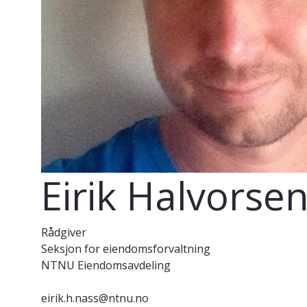
Eirik Halvorse
Rådgiver
Seksjon for eiendomsforvaltning
NTNU Eiendomsavdeling
eirik.h.nass@ntnu.no