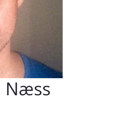
n Næss