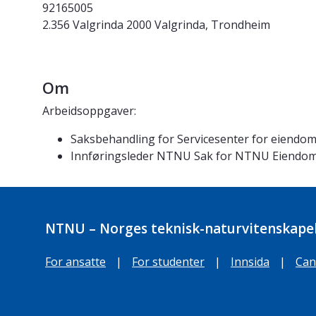
92165005
2.356 Valgrinda 2000 Valgrinda, Trondheim
Om
Arbeidsoppgaver:
Saksbehandling for Servicesenter for eiendo
Innføringsleder NTNU Sak for NTNU Eiendom
NTNU – Norges teknisk-naturvitenskapel
For ansatte
|
For studenter
|
Innsida
|
Can