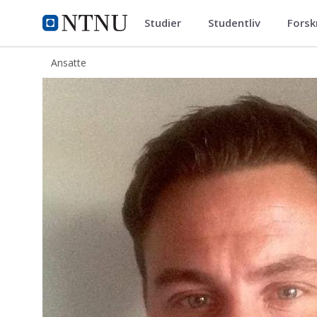
Studier
Studentliv
Forsk
ntnu.no
NTNU Hjemmeside
Ansatte
Eirik Halvorsen Næss