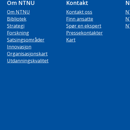
Om NTNU
Kontakt
N
Om NTNU
Kontakt oss
N
Bibliotek
Finn ansatte
N
Strategi
Spør en ekspert
N
Forskning
Pressekontakter
Satsingsområder
Kart
Innovasjon
Organisasjonskart
Utdanningskvalitet
ube