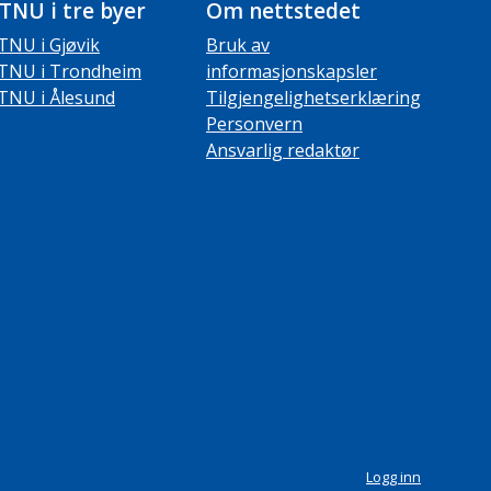
TNU i tre byer
Om nettstedet
TNU i Gjøvik
Bruk av
TNU i Trondheim
informasjonskapsler
TNU i Ålesund
Tilgjengelighetserklæring
Personvern
Ansvarlig redaktør
Logg inn