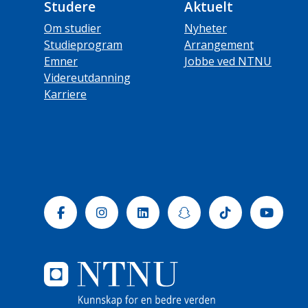
Studere
Aktuelt
Om studier
Nyheter
Studieprogram
Arrangement
Emner
Jobbe ved NTNU
Videreutdanning
Karriere
Facebook
Instagram
Linkedin
Snapchat
Tiktok
Yout