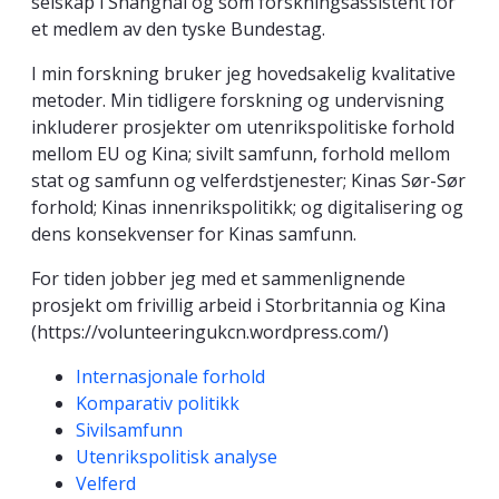
selskap i Shanghai og som forskningsassistent for
et medlem av den tyske Bundestag.
I min forskning bruker jeg hovedsakelig kvalitative
metoder. Min tidligere forskning og undervisning
inkluderer prosjekter om utenrikspolitiske forhold
mellom EU og Kina; sivilt samfunn, forhold mellom
stat og samfunn og velferdstjenester; Kinas Sør-Sør
forhold; Kinas innenrikspolitikk; og digitalisering og
dens konsekvenser for Kinas samfunn.
For tiden jobber jeg med et sammenlignende
prosjekt om frivillig arbeid i Storbritannia og Kina
(https://volunteeringukcn.wordpress.com/)
Kompetanseord
Internasjonale forhold
Komparativ politikk
Sivilsamfunn
Utenrikspolitisk analyse
Velferd