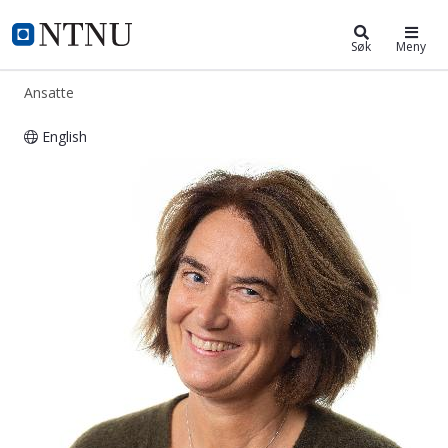
ntnu.no
NTNU Hjemmeside
Søk
Meny
Ansatte
English
Alexandra Neyts