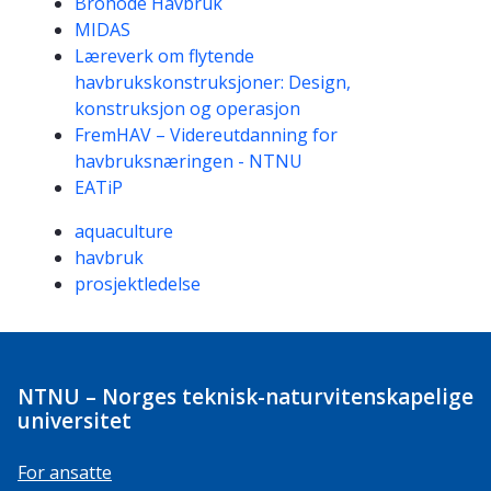
Brohode Havbruk
MIDAS
Læreverk om flytende
havbrukskonstruksjoner: Design,
konstruksjon og operasjon
FremHAV – Videreutdanning for
havbruksnæringen - NTNU
EATiP
Kompetanseord
aquaculture
havbruk
prosjektledelse
NTNU – Norges teknisk-naturvitenskapelige
universitet
For ansatte